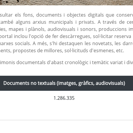
ltar els fons, documents i objectes digitals que conserv
 també alguns arxius municipals i privats. A través de c
ies, mapes i plànols, audiovisuals i sonors, produccions i
 portal inclou l'opció de fer descàrregues, sol·licitar rese
xarxes socials. A més, s'hi destaquen les novetats, les da
nts, propostes de millores, sol·licituds d'esmenes, etc.
imonis documentals d'abast cronològic i temàtic variat i d
Documents no textuals (imatges, gràfics, audiovisuals)
1.286.335