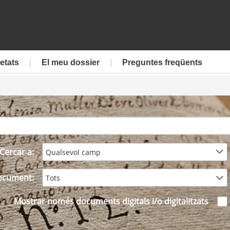
etats
El meu dossier
Preguntes freqüents
Cercar a:
Qualsevol camp
ocument:
Tots
Mostrar només documents digitals i/o digitalitzats