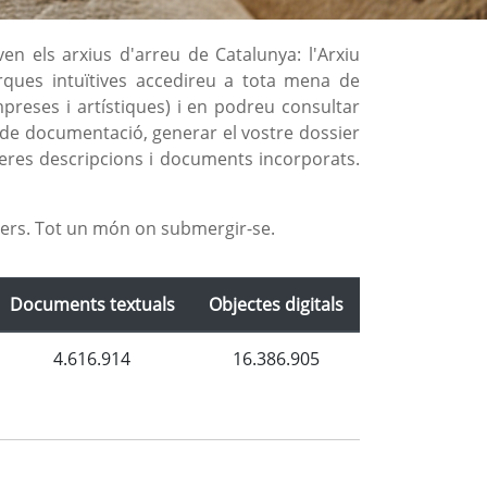
en els arxius d'arreu de Catalunya: l'Arxiu
erques intuïtives accedireu a tota mena de
mpreses i artístiques) i en podreu consultar
rva de documentació, generar el vostre dossier
rreres descripcions i documents incorporats.
ivers. Tot un món on submergir-se.
Documents textuals
Objectes digitals
4.616.914
16.386.905